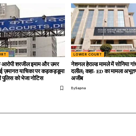
URT
LOWER COURT
ं के आरोपी शरजील इमाम और उमर
नेशनल हेराल्ड मामले में सोनिया गांधी
ई ज़मानत याचिका पर कड़कड़डूमा
दलील; कहा- ED का मामला अभूतपू
्ली पुलिस को भेजा नोटिस
अजीब
By
Sapna