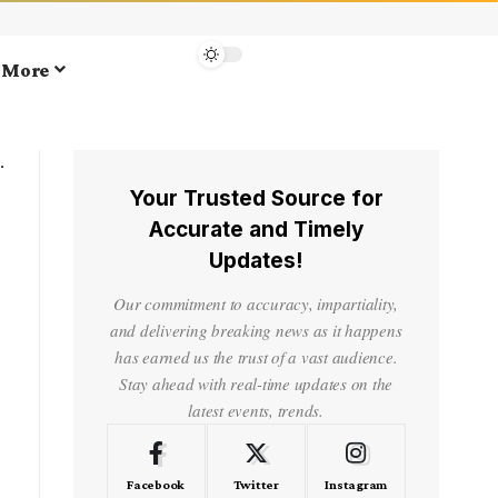
More
Your Trusted Source for
Accurate and Timely
Updates!
Our commitment to accuracy, impartiality,
and delivering breaking news as it happens
has earned us the trust of a vast audience.
Stay ahead with real-time updates on the
latest events, trends.
Facebook
Twitter
Instagram