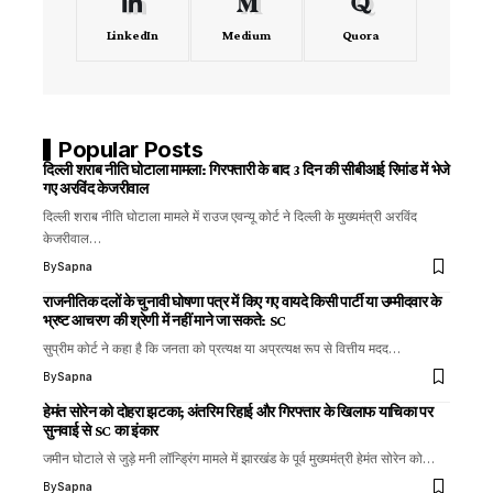
LinkedIn
Medium
Quora
Popular Posts
दिल्ली शराब नीति घोटाला मामला: गिरफ्तारी के बाद 3 दिन की सीबीआई रिमांड में भेजे
गए अरविंद केजरीवाल
दिल्ली शराब नीति घोटाला मामले में राउज एवन्यू कोर्ट ने दिल्ली के मुख्यमंत्री अरविंद
केजरीवाल…
By
Sapna
राजनीतिक दलों के चुनावी घोषणा पत्र में किए गए वायदे किसी पार्टी या उम्मीदवार के
भ्रष्ट आचरण की श्रेणी में नहीं माने जा सकते: SC
सुप्रीम कोर्ट ने कहा है कि जनता को प्रत्यक्ष या अप्रत्यक्ष रूप से वित्तीय मदद…
By
Sapna
हेमंत सोरेन को दोहरा झटका; अंतरिम रिहाई और गिरफ्तार के खिलाफ याचिका पर
सुनवाई से SC का इंकार
जमीन घोटाले से जुड़े मनी लॉन्ड्रिंग मामले में झारखंड के पूर्व मुख्यमंत्री हेमंत सोरेन को…
By
Sapna