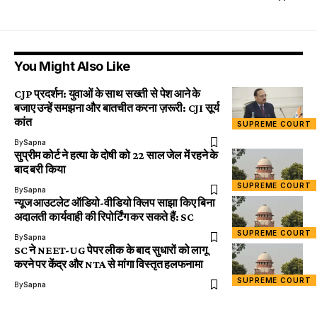
You Might Also Like
CJP प्रदर्शन: युवाओं के साथ सख्ती से पेश आने के
बजाए उन्हें समझना और बातचीत करना ज़रूरी: CJI सूर्य
कांत
SUPREME COURT
By
Sapna
सुप्रीम कोर्ट ने हत्या के दोषी को 22 साल जेल में रहने के
बाद बरी किया
SUPREME COURT
By
Sapna
न्यूज आउटलेट ऑडियो-वीडियो क्लिप साझा किए बिना
अदालती कार्यवाही की रिपोर्टिंग कर सकते हैं: SC
SUPREME COURT
By
Sapna
SC ने NEET-UG पेपर लीक के बाद सुधारों को लागू
करने पर केंद्र और NTA से मांगा विस्तृत हलफनामा
SUPREME COURT
By
Sapna