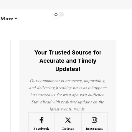
More
Your Trusted Source for
Accurate and Timely
Updates!
Our commitment to accuracy, impartiality,
and delivering breaking news as it happens
has earned us the trust of a vast audience.
Stay ahead with real-time updates on the
latest events, trends.
Facebook
Twitter
Instagram