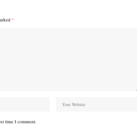
marked
*
ext time I comment.