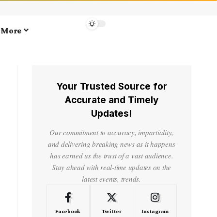
More
Your Trusted Source for
Accurate and Timely
Updates!
Our commitment to accuracy, impartiality,
and delivering breaking news as it happens
has earned us the trust of a vast audience.
Stay ahead with real-time updates on the
latest events, trends.
Facebook
Twitter
Instagram