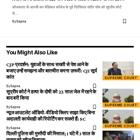
कोलकाता के आरजी कर मेडिकल कॉलेज के पूर्व प्रिंसिपल संदीप घोष को सुप्रीम कोर्ट
से…
By
Sapna
You Might Also Like
CJP प्रदर्शन: युवाओं के साथ सख्ती से पेश आने के
बजाए उन्हें समझना और बातचीत करना ज़रूरी: CJI सूर्य
कांत
SUPREME COURT
By
Sapna
सुप्रीम कोर्ट ने हत्या के दोषी को 22 साल जेल में रहने के
बाद बरी किया
SUPREME COURT
By
Sapna
न्यूज आउटलेट ऑडियो-वीडियो क्लिप साझा किए बिना
अदालती कार्यवाही की रिपोर्टिंग कर सकते हैं: SC
SUPREME COURT
By
Sapna
दिल्ली पुलिस की मुस्तैदी की मिसाल; 1 घंटे में 3 साल के
मासूम को खोज निकाला