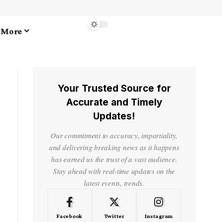
More
Your Trusted Source for
Accurate and Timely
Updates!
Our commitment to accuracy, impartiality,
and delivering breaking news as it happens
has earned us the trust of a vast audience.
Stay ahead with real-time updates on the
latest events, trends.
Facebook
Twitter
Instagram