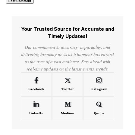
Your Trusted Source for Accurate and
Timely Updates!
Our commitment to accuracy, impartiality, and
delivering breaking news as it happens has earned
us the trust of a vast audience. Stay ahead with
real-time updates on the latest events, trends.
Facebook
Twitter
Instagram
LinkedIn
Medium
Quora