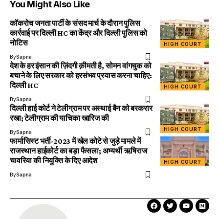
You Might Also Like
कॉकरोच जनता पार्टी के संसद मार्च के दौरान पुलिस
कार्रवाई पर दिल्ली HC का केंद्र और दिल्ली पुलिस को
नोटिस
HIGH COURT
By
Sapna
देश के हर इंसान की ज़िंदगी क़ीमती है, सोमन वांगचुक को
बचाने के लिए सरकार को हरसंभव प्रयास करना चाहिए:
दिल्ली HC
HIGH COURT
By
Sapna
दिल्ली हाई कोर्ट ने टेलीग्राम पर अस्थाई बैन को बरकरार
रखा; टेलीग्राम की याचिका खारिज की
HIGH COURT
By
Sapna
फार्मासिस्ट भर्ती-2023 में खेल कोटे से जुड़े मामले में
राजस्थान हाईकोर्ट का बड़ा फैसला; अभ्यर्थी ऋषिराज
चावरिया की नियुक्ति के दिए आदेश
HIGH COURT
By
Sapna