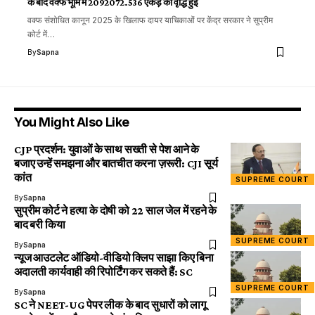
के बाद वक्फ भूमि में 2092072.536 एकड़ की वृद्धि हुई
वक्फ संशोधित कानून 2025 के खिलाफ दायर याचिकाओं पर केंद्र सरकार ने सुप्रीम
कोर्ट में…
By
Sapna
You Might Also Like
CJP प्रदर्शन: युवाओं के साथ सख्ती से पेश आने के
बजाए उन्हें समझना और बातचीत करना ज़रूरी: CJI सूर्य
कांत
SUPREME COURT
By
Sapna
सुप्रीम कोर्ट ने हत्या के दोषी को 22 साल जेल में रहने के
बाद बरी किया
SUPREME COURT
By
Sapna
न्यूज आउटलेट ऑडियो-वीडियो क्लिप साझा किए बिना
अदालती कार्यवाही की रिपोर्टिंग कर सकते हैं: SC
SUPREME COURT
By
Sapna
SC ने NEET-UG पेपर लीक के बाद सुधारों को लागू