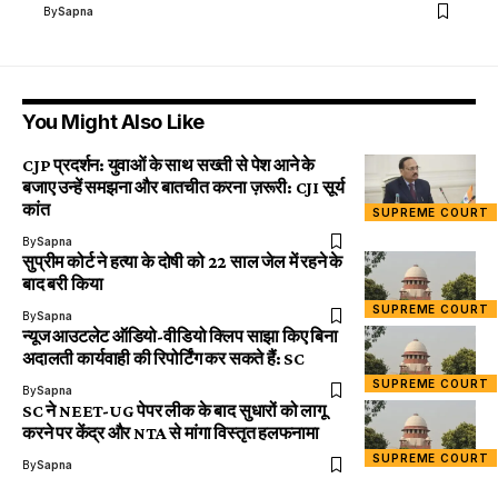
By
Sapna
You Might Also Like
CJP प्रदर्शन: युवाओं के साथ सख्ती से पेश आने के
बजाए उन्हें समझना और बातचीत करना ज़रूरी: CJI सूर्य
कांत
SUPREME COURT
By
Sapna
सुप्रीम कोर्ट ने हत्या के दोषी को 22 साल जेल में रहने के
बाद बरी किया
SUPREME COURT
By
Sapna
न्यूज आउटलेट ऑडियो-वीडियो क्लिप साझा किए बिना
अदालती कार्यवाही की रिपोर्टिंग कर सकते हैं: SC
SUPREME COURT
By
Sapna
SC ने NEET-UG पेपर लीक के बाद सुधारों को लागू
करने पर केंद्र और NTA से मांगा विस्तृत हलफनामा
SUPREME COURT
By
Sapna