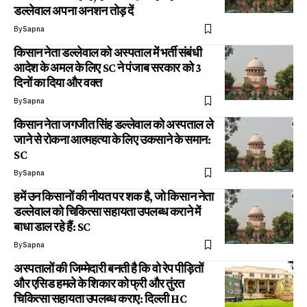
डल्लेवाल अपना अनशन तोड़ दें
By
Sapna
किसान नेता डल्लेवाल को अस्पताल में भर्ती संबंधी
आदेश के अमल के लिए SC ने पंजाब सरकार को 3
दिनों का दिया और वक्त
By
Sapna
किसान नेता जगजीत सिंह डल्लेवाल को अस्पताल ले
जाने से रोकना आत्महत्या के लिए उकसाने के समान:
SC
By
Sapna
हमें उन किसानों की नीयत पर शक है, जो किसान नेता
डल्लेवाल को चिकित्सा सहायता उपलब्ध कराने में
बाधा डाल रहे हैं: SC
By
Sapna
अस्पतालों की जिम्मेदारी बनती है कि वो रेप पीड़ितों
और एसिड हमले के शिकार को फ्री और तुंरत
चिकित्सा सहायता उपलब्ध कराए: दिल्ली HC