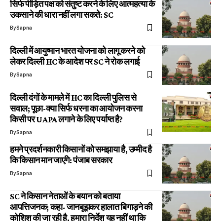
सिर्फ पीड़ित पक्ष को संतुष्ट करने के लिए आत्महत्या के
उकसाने की धारा नहीं लगा सकते: SC
By
Sapna
दिल्ली में आयुष्मान भारत योजना को लागू करने को
लेकर दिल्ली HC के आदेश पर SC ने रोक लगाई
By
Sapna
दिल्ली दंगों के मामले में HC का दिल्ली पुलिस से
सवाल; पूछा-क्या सिर्फ धरना का आयोजन करना
किसी पर UAPA लगाने के लिए पर्याप्त है?
By
Sapna
हमने प्रदर्शनकारी किसानों को समझाया है, उम्मीद है
कि किसान मान जाएंगे: पंजाब सरकार
By
Sapna
SC ने किसान नेताओं के बयान को बताया
आपत्तिजनक; कहा- जानबूझकर हालात बिगाड़ने की
कोशिश की जा रही है, हमारा निर्देश यह नहीं था कि