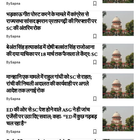
By
Sapna
भड़काऊ गीत पोस्ट करने के मामले में कांग्रेस से
राज्यसभा सांसद इमरान प्रतापगढ़ी की गिरफ्तारी पर
SC की अंतरिम रोक
By
Sapna
बेअंत सिंह हत्याकांड में दोषी बलवंत सिंह राजोआना
की दया याचिका पर 18 मार्च तक फैसला ले केंद्र: SC
By
Sapna
मानहानि एक मामले में राहुल गांधी को SC से राहत;
रांची की निचली अदालत की कार्यवाही पर अगले
आदेश तक लगाई रोक
By
Sapna
ED की ओर से SC पेश होने वाले ASG ने ही जांच
एजेंसी पर उठा दिए सवाल; कहा- “ED में कुछ गड़बड़
चल रहा है”
By
Sapna